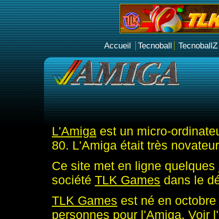
Accueil
Tecnoball
TecnoballZ
L'Amiga
est un micro-ordinate
80. L'Amiga était très novateu
Ce site met en ligne quelques 
société
TLK Games
dans le d
TLK Games
est né en octobre
personnes pour l'Amiga. Voir
l